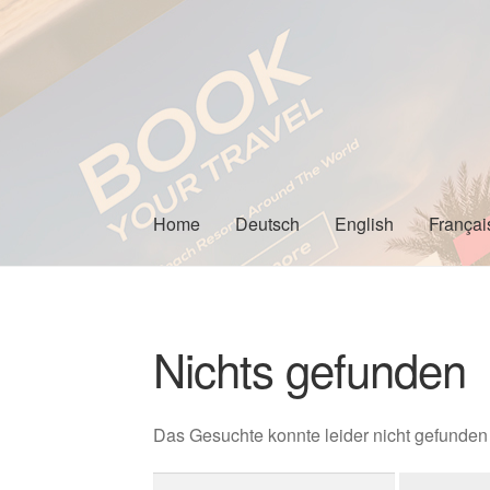
Zur
Zum
Navigation
Inhalt
springen
springen
Home
Deutsch
English
Françai
Nichts gefunden
Das Gesuchte konnte leider nicht gefunden w
Suchen