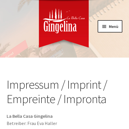
Menü
Zur
Zum
Navigation
Inhalt
springen
springen
Willkommen
Impressum / Imprint /
Welcome
Empreinte / Impronta
Bienvenue
La Bella Casa Gingelina
Benvenuti
Betreiber: Frau Eva Haller