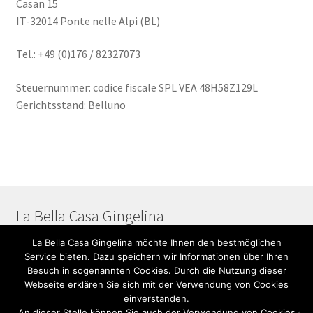
Casan 15
AGB / Conditions / Conditions / Condizioni
IT-32014 Ponte nelle Alpi (BL)
Hinweise & Datenschutz / Notes & Privacy / Notes et
Tel.: +49 (0)176 / 82327073
confidentialité / Note e privacy
Steuernummer: codice fiscale SPL VEA 48H58Z129L
Impressum / Imprint / Empreinte / Impronta
Gerichtsstand: Belluno
La Bella Casa Gingelina
La Bella Casa Gingelina möchte Ihnen den bestmöglichen
Toggle
Service bieten. Dazu speichern wir Informationen über Ihren
AGB / Conditions / Conditions / Condizioni
Besuch in sogenannten Cookies. Durch die Nutzung dieser
Toggle
Webseite erklären Sie sich mit der Verwendung von Cookies
Hinweise & Datenschutz / Notes & Privacy / Notes et
einverstanden.
confidentialité / Note e privacy
An dieser Stelle können Sie auch der Verwendung von Cookies