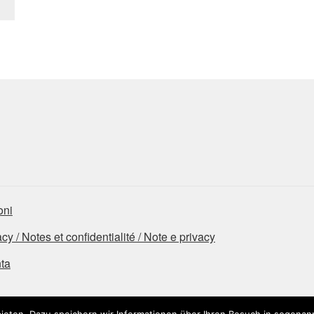
oni
 / Notes et confidentialité / Note e privacy
nta
ieten. Dazu speichern wir Informationen über Ihren Besuch in sogenan