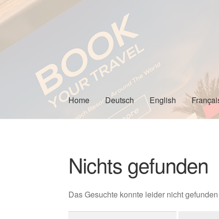
Zur
Zum
Navigation
Inhalt
springen
springen
Home
Deutsch
English
Françai
Nichts gefunden
Das Gesuchte konnte leider nicht gefunden w
Suchen